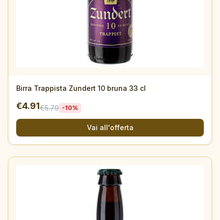
Birra Trappista Zundert 10 bruna 33 cl
€
4.91
€
5.79
-
10
%
Vai all'offerta