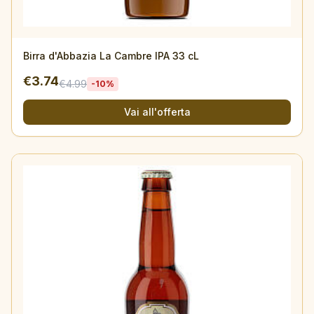
Birra d'Abbazia La Cambre IPA 33 cL
€
3.74
€
4.99
-
10
%
Vai all'offerta