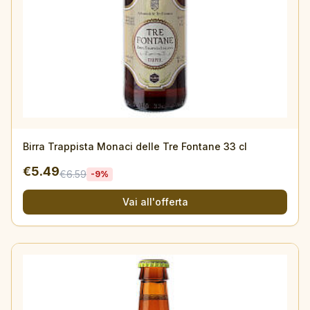
Birra Trappista Monaci delle Tre Fontane 33 cl
€
5.49
€
6.59
-
9
%
Vai all'offerta