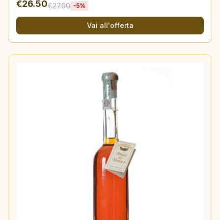
€
26.50
€
27.90
-
5
%
Vai all'offerta