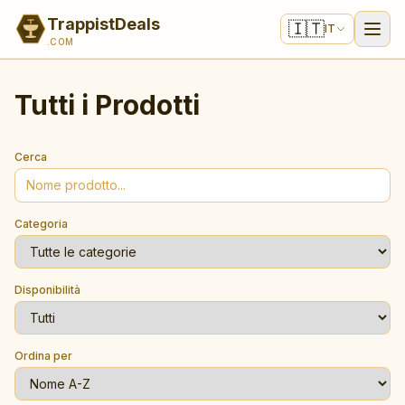
TrappistDeals
🇮🇹
IT
.COM
Offerte
Tutti i Prodotti
Tutti i Prodotti
Cerca
Scriptorium
Telegram
Categoria
Disponibilità
Ordina per