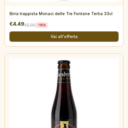
Birra trappista Monaci delle Tre Fontane Tertia 33cl
€
4.49
€
5.90
-
15
%
Vai all'offerta