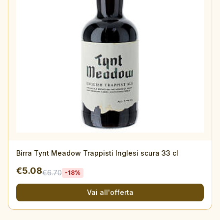
Birra Tynt Meadow Trappisti Inglesi scura 33 cl
€
5.08
€
6.70
-
18
%
Vai all'offerta