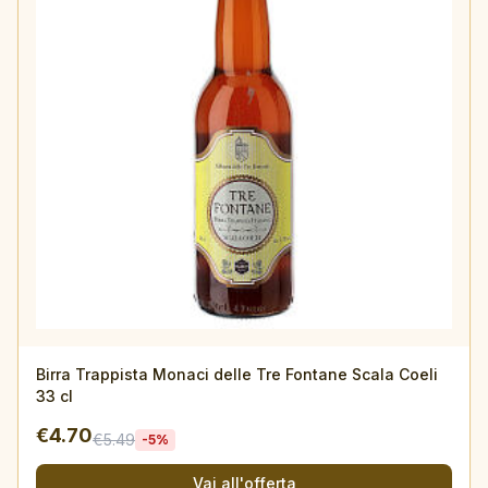
Esaurito
Birra Trappista Monaci delle Tre Fontane Scala Coeli
33 cl
€
4.70
€
5.49
-
5
%
Vai all'offerta