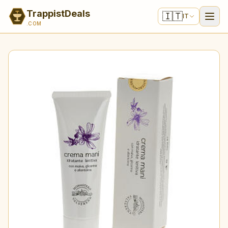
TrappistDeals
🇮🇹
IT
.COM
Offerte
Tutti i Prodotti
Scriptorium
Telegram